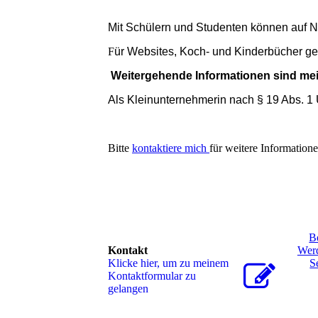
Mit Schülern und Studenten können auf 
F
ür Websites, Koch- und Kinderbücher gel
Weitergehende Informationen sind m
Als Kleinunternehmerin nach § 19 Abs. 1
Bitte
kontaktiere mich
für weitere Informatio
B
Kontakt
Werd
Klicke hier, um zu meinem
S
Kon­takt­for­mu­lar zu
gelangen